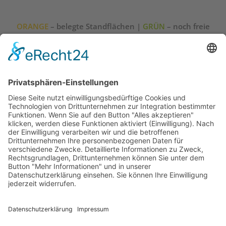
ORANGE
– belegte Standflächen |
GRÜN
– noch freie
Standflächen
Cookie-Einstellungen